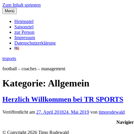
Zum Inhalt springen
Menü
Heimspiel
Saisonziel
zur Person
Impressum
Datenschutzerklärung
trsports
football – coaches – management
Kategorie:
Allgemein
Herzlich Willkommen bei TR SPORTS
Veröffentlicht am
27. April 2018
24. Mai 2019
von
timorodewald
Navigier
© Copyright 2026 Timo Rodewald